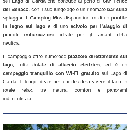
sul Lago di Garda
che conduce al porto di
San Felice
del Benaco
, con il suo lungolago e un rinomato
bar sulla
spiaggia
. Il
Camping Mos
dispone inoltre di un
pontile
in legno sul lago
e di uno
scivolo per l’alaggio di
piccole imbarcazioni
, ideale per gli amanti della
nautica.
Il campeggio offre numerose
piazzole direttamente sul
lago
, tutte dotate di
allaccio elettrico
, ed è un
campeggio tranquillo con Wi-Fi gratuito
sul Lago di
Garda. Il luogo ideale per chi desidera vivere il lago in
totale relax, tra natura, comfort e panorami
indimenticabili.