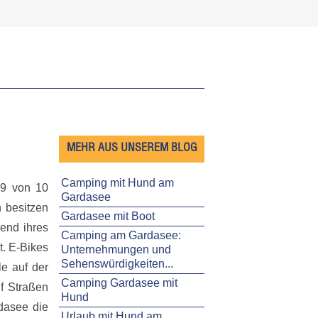
MEHR AUS UNSEREM BLOG
Camping mit Hund am
 9 von 10
Gardasee
n besitzen
Gardasee mit Boot
end ihres
Camping am Gardasee:
t. E-Bikes
Unternehmungen und
Sehenswürdigkeiten...
le auf der
Camping Gardasee mit
uf Straßen
Hund
dasee die
Urlaub mit Hund am